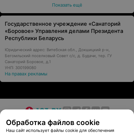
Показать ещё
Государственное учреждение «Санаторий
«Боровое» Управления делами Президента
Республики Беларусь
Юридический адрес: Витебская обл., Докшицкий р-н,
Бегомльский поселковый Совет с/с, д. Будачи, тер. ГУ
Санаторий Боровое, д.1
УНП: 300199080
На правах рекламы
О проекте
Новости проекта
Размещение рекламы
Обработка файлов cookie
Медицинский маркетинг
Публичный договор
Наш сайт использует файлы cookie для обеспечения