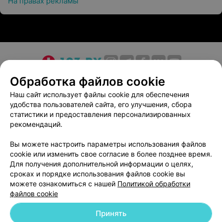
На правах рекламы
О проекте
Новости проекта
Размещение рекламы
Обработка файлов cookie
Медицинский маркетинг
Публичный договор
Наш сайт использует файлы cookie для обеспечения
удобства пользователей сайта, его улучшения, сбора
Пользовательское соглашение
Способы оплаты
статистики и предоставления персонализированных
Вакансии
Партнеры
рекомендаций.
Написать руководителю 103.by
Вы можете настроить параметры использования файлов
Написать в поддержку
cookie или изменить свое согласие в более позднее время.
Персональные настройки cookie
Для получения дополнительной информации о целях,
сроках и порядке использования файлов cookie вы
Обработка персональных данных
можете ознакомиться с нашей
Политикой обработки
файлов cookie
Принять