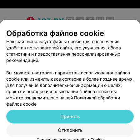
О проекте
Новости проекта
Размещение рекламы
Обработка файлов cookie
Медицинский маркетинг
Публичный договор
Наш сайт использует файлы cookie для обеспечения
удобства пользователей сайта, его улучшения, сбора
Пользовательское соглашение
Способы оплаты
статистики и предоставления персонализированных
Вакансии
Партнеры
рекомендаций.
Написать руководителю 103.by
Вы можете настроить параметры использования файлов
Написать в поддержку
cookie или изменить свое согласие в более позднее время.
Персональные настройки cookie
Для получения дополнительной информации о целях,
сроках и порядке использования файлов cookie вы
Обработка персональных данных
можете ознакомиться с нашей
Политикой обработки
файлов cookie
Принять
Отклонить
ВЫ ВЛАДЕЛЕЦ?
© 2026 ООО «Артокс Лаб», УНП 191700409
| 220012, Республика Беларусь,
Персональные настройки Cookie